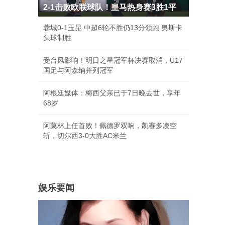
2-1击败欧联球队！皇马热身赛3胜1平
蓉城0-1玉昆 中超6轮不胜仍13分领跑 奥斯卡
头球制胜
受台风影响！明日之星冠军杯决赛取消，U17
国足与阿森纳并列冠军
阿根廷媒体：梅西父亲已于7日晚去世，享年
68岁
阿莫林上任首败！佩德罗双响，凯赛多凌空
斩，切尔西3-0大胜AC米兰
娱乐要闻