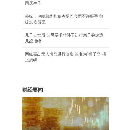
同居生子
外媒：伊朗总统和穆杰塔巴会面不许握手 曾
提28次辞呈
儿子去世后 父母要求对孙子进行亲子鉴定遭
儿媳拒绝
网红霸占无人海岛进行改造 改名为"锤子岛"插
上旗帜
财经要闻