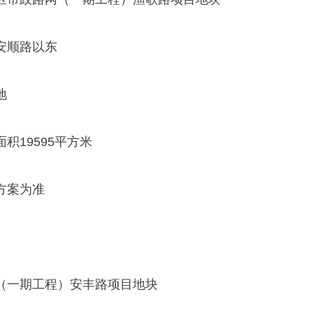
安顺路以东
地
积19595平方米
方案为准
（一期工程）安丰路项目地块