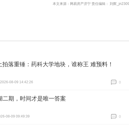
本文来源：网易房产济宁 责任编辑： 刘辉_jn2309
11土拍落重锤：药科大学地块，谁称王 难预料！
26-08-09 14:42:26
0
跟贴
0
湖二期，时间才是唯一答案
6-08-09 09:49:39
0
跟贴
0