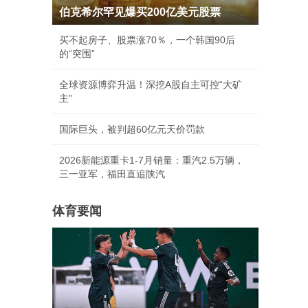
伯克希尔罕见爆买200亿美元股票
买不起房子、股票涨70％，一个韩国90后
的“突围”
全球资源博弈升温！深挖A股自主可控“大矿
主”
国际巨头，被判超60亿元天价罚款
2026新能源重卡1-7月销量：重汽2.5万辆，
三一亚军，福田直追陕汽
体育要闻