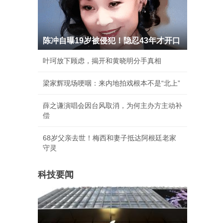
陈冲自曝19岁被侵犯！隐忍43年才开口
叶珂放下顾虑，揭开和黄晓明分手真相
梁家辉现场哽咽：来内地拍戏根本不是“北上”
薛之谦演唱会因台风取消，为何主办方主动补
偿
68岁父亲去世！梅西和妻子抵达阿根廷老家
守灵
科技要闻