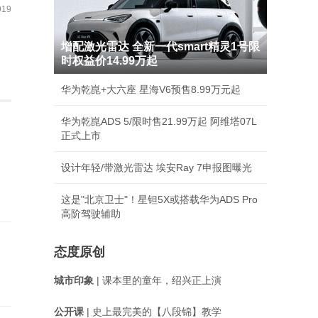
19
增配激光雷达 全新一代smart精灵1号限
时权益价14.99万起
华为乾崑+大六座 星海V6预售8.99万元起
华为乾崑ADS 5/限时售21.99万起 阿维塔07L
正式上市
设计年轻/带激光雷达 埃安Ray 7申报图曝光
这是"北京卫士"！星钽5X或搭载华为ADS Pro
高阶驾驶辅助
态度原创
城市印象
| 课本里的童年，绍兴正上演
公开课
| 史上最完美的【八段锦】教学