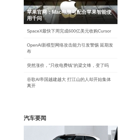
苹果官网：Mac电脑可配合苹果智能使
用千问
SpaceX最快下周完成600亿美元收购Cursor
OpenAI新模型网络攻击能力引发警惕 延期发
布
突然涨价，"只收电费钱"的梁文锋，变了吗
谷歌AI帝国越建越大 打江山的人却开始集体
离开
汽车要闻