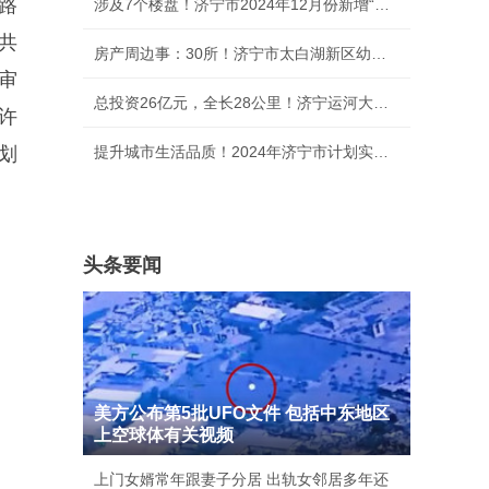
路
涉及7个楼盘！济宁市2024年12月份新增“交房即
共
房产周边事：30所！济宁市太白湖新区幼儿园“白
审
总投资26亿元，全长28公里！济宁运河大道项目暨
许
划
提升城市生活品质！2024年济宁市计划实施新建、
头条要闻
美方公布第5批UFO文件 包括中东地区
上空球体有关视频
上门女婿常年跟妻子分居 出轨女邻居多年还