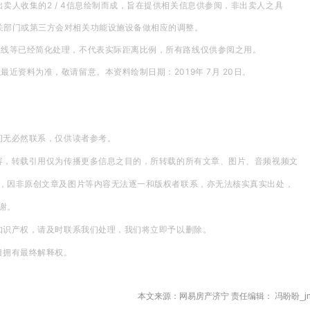
卖人收集的2 / 4信息绘制而成，旨在提供相关信息供参阅，非出卖人之具
关部门或第三方会对相关功能设施设备做相应的调整。
路线等已经简化处理，不代表实际距离比例，所有路线仅供参阅之用。
最近资料为准，敬请留意。本资料绘制日期：2019年 7月 20日。
间无必然联系，仅供读者参考。
容，转载引用仅为传播更多信息之目的，所转载的所有文章、图片、音频视频文
，因非原创文章及图片等内容无法逐一和版权者联系，亦无法核实真实出处，
谢。
知识产权，请及时联系我们处理，我们将立即予以删除。
目拥有最终解释权。
本文来源：网易房产济宁 责任编辑： 冯盼盼_jn