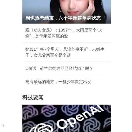
周也热恋结束，六个字暴露单身状态
观《功夫女足》：1997年，大雨里两个“火
烧”，是母亲最深沉的爱
她曾1年换7个男人，风流韵事不断，未婚生
子，女儿父亲至今是个谜
E句话 | 荷兰弟赞达亚已经结婚了吗？
离海最远的地方，一群少年决定出发
科技要闻
01