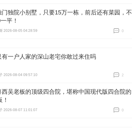
独门独院小别墅，只要15万一栋，前后还有菜园，不
0一平！
026-08-05 04:28:59
0
跟贴
0
只有一户人家的深山老宅你敢过来住吗
026-08-04 09:57:10
2
跟贴
2
粤西吴老板的顶级四合院，堪称中国现代版四合院的
板！
026-08-07 11:01:07
0
跟贴
0