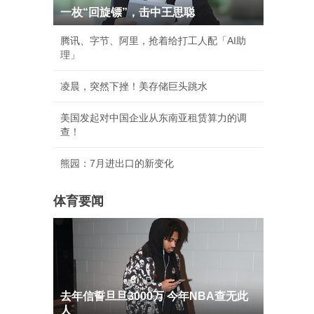
一枚“回旋镖”，击中王思聪
腾讯、字节、阿里，抢着给打工人配「AI助
理」
凌晨，突然下挫！美存储巨头跳水
美国发起对中国企业从东南亚租赁算力的调
查！
熊园：7月进出口的新变化
体育要闻
去年信誓旦旦3000万 今年NBA查无此
人