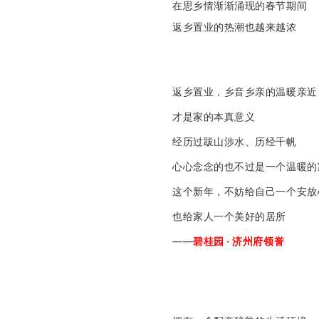
在思乡情渐渐涌现的春节期间
返乡置业的热潮也越来越
浓
返乡置业，乡音乡亲的温暖亲近
才是家的本真意义
经历过跋山涉水、历经千帆
心心念念的也不过是一个温暖的
这个新年，不妨给自己一个安放
也给家人一个美好的居所
——
碧桂园 · 济州府领誉