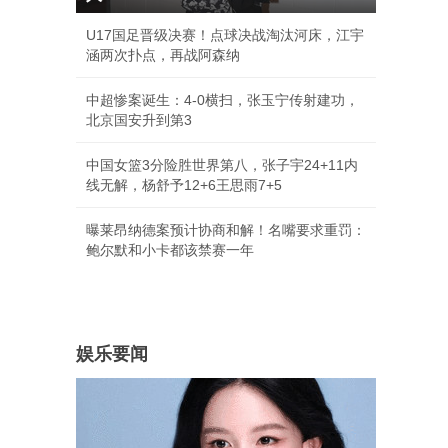
U17国足晋级决赛！点球决战淘汰河床，江宇
涵两次扑点，再战阿森纳
中超惨案诞生：4-0横扫，张玉宁传射建功，
北京国安升到第3
中国女篮3分险胜世界第八，张子宇24+11内
线无解，杨舒予12+6王思雨7+5
曝莱昂纳德案预计协商和解！名嘴要求重罚：
鲍尔默和小卡都该禁赛一年
娱乐要闻