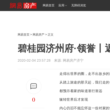
网易首页
应用
无障碍浏览
网易首页
>
网易房产
> 正文
碧桂园济州府·领誉丨
2020-02-04 23:57:28 来源: 网易房产济宁
走得出世界的圈，走不出故乡的
从踏上旅途的那天起，我们走的
都预示着家的味道渐行渐远
0
辗转世界后才发现
内心仍旧不能忘怀这一份对家的