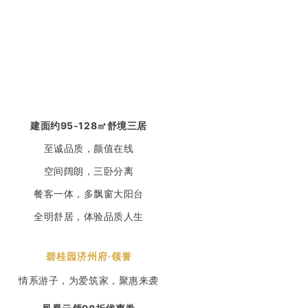
建面约95-128㎡舒境三居
至诚品质，颜值在线
空间阔朗，三卧分离
餐客一体，多飘窗大阳台
全明舒居，体验品质人生
碧桂园济州府·领誉
情系游子，为爱筑家，聚惠来袭