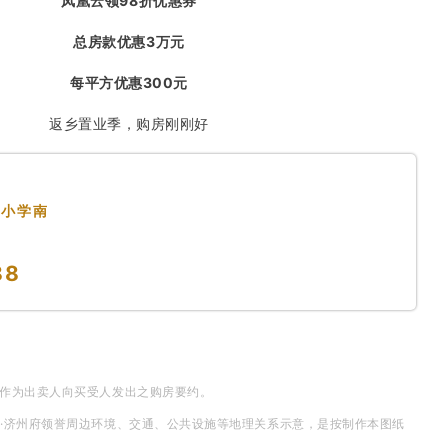
凤凰云领98折优惠券
总房款优惠3万元
每平方优惠300元
返乡置业季，购房刚刚好
中小学南
88
不作为出卖人向买受人发出之购房要约。
园·济州府领誉周边环境、交通、公共设施等地理关系示意，是按制作本图纸