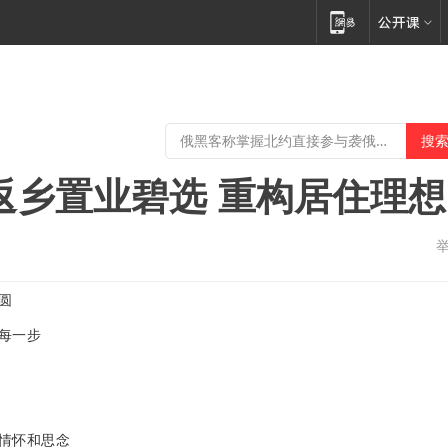
返乡置业碧选 重构居住理想
圆
每一步
情怀和思念