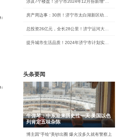
涉及7个楼盘！济宁市2024年12月份新增“交房即
房产周边事：30所！济宁市太白湖新区幼儿园“白
络）
总投资26亿元，全长28公里！济宁运河大道项目暨
提升城市生活品质！2024年济宁市计划实施新建、
头条要闻
络）
牛弹琴：中东迎来历史性一天 美国以色
列肯定五味杂陈
博主因"手绘"美钞出圈 爆火没多久就有警察上