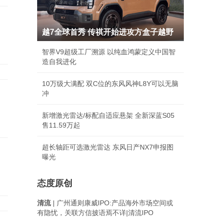
越7全球首秀 传祺开始进攻方盒子越野
智界V9超级工厂溯源 以纯血鸿蒙定义中国智
造自我进化
10万级大满配 双C位的东风风神L8Y可以无脑
冲
新增激光雷达/标配自适应悬架 全新深蓝S05
售11.59万起
超长轴距可选激光雷达 东风日产NX7申报图
曝光
态度原创
清流
| 广州通则康威IPO:产品海外市场空间或
有隐忧，关联方信披语焉不详|清流IPO