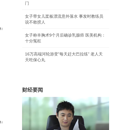
门
女子带女儿桨板漂流意外落水 事发时教练员
说不敢捞人
络
）
女子称丰胸术9个月后确诊乳腺癌 医美机构：
十分冤枉
16万高端河轮游变"每天赶大巴拉练" 老人天
天吃保心丸
财经要闻
络
）