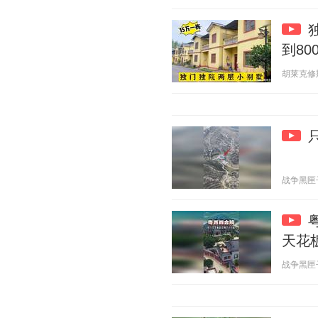
到80
胡莱克修斯 2
战争黑匣子 2
天花
战争黑匣子 2