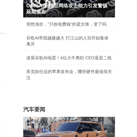
OpenAI新模型网络攻击能力引发警惕
延期发布
突然涨价，"只收电费钱"的梁文锋，变了吗
谷歌AI帝国越建越大 打江山的人却开始集体
离开
凌晨谷歌AI地震！4位大牛离职 CEO退居二线
库克卸任后的苹果发布会，哪些硬件最值得关
注
汽车要闻